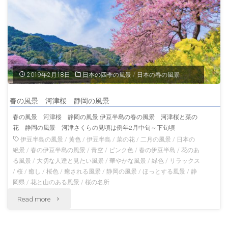
の
風
景
静
2019年2月18日
日本の四季の風景
/
日本の春の風景
岡
春の風景 河津桜 静岡の風景
の
春の風景 河津桜 静岡の風景 伊豆半島の春の風景 河津桜と菜の
花 静岡の風景 河津さくらの見頃は例年2月中旬～下旬頃
風
伊豆半島の風景
/
黄色
/
伊豆半島
/
菜の花
/
二月の風景
/
日本の
景"
絶景
/
春の伊豆半島の風景
/
青空
/
ピンク色
/
春の伊豆半島
/
花のあ
る風景
/
大切な人達と見たい風景
/
華やかな風景
/
緑色
/
リラックス
/
桜
/
癒し
/
桜色
/
癒される風景
/
静岡の風景
/
ほっとする風景
/
静
岡県
/
花と山のある風景
/
桜の名所
"春
Read more
の