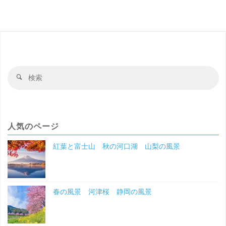
風
景
河
津
検
検
索
索
桜
対
象
静
人気のページ
岡
紅葉と富士山 秋の河口湖 山梨の風景
の
風
春の風景 河津桜 静岡の風景
景"