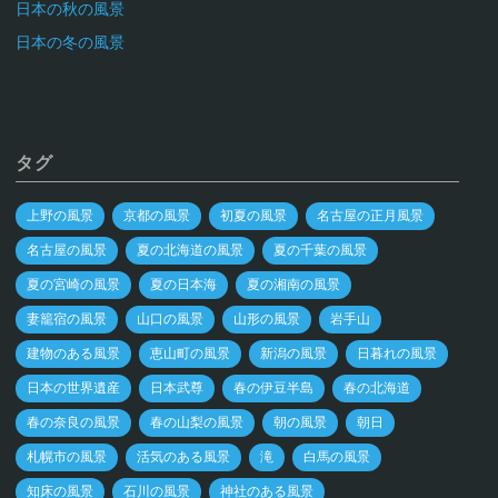
日本の秋の風景
日本の冬の風景
タグ
上野の風景
京都の風景
初夏の風景
名古屋の正月風景
名古屋の風景
夏の北海道の風景
夏の千葉の風景
夏の宮崎の風景
夏の日本海
夏の湘南の風景
妻籠宿の風景
山口の風景
山形の風景
岩手山
建物のある風景
恵山町の風景
新潟の風景
日暮れの風景
日本の世界遺産
日本武尊
春の伊豆半島
春の北海道
春の奈良の風景
春の山梨の風景
朝の風景
朝日
札幌市の風景
活気のある風景
滝
白馬の風景
知床の風景
石川の風景
神社のある風景