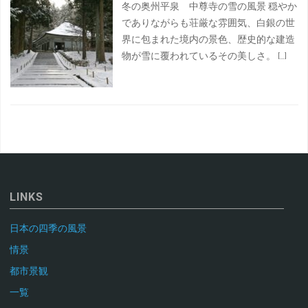
冬の奥州平泉 中尊寺の雪の風景 穏やか
でありながらも荘厳な雰囲気、白銀の世
界に包まれた境内の景色、歴史的な建造
物が雪に覆われているその美しさ。 […]
LINKS
日本の四季の風景
情景
都市景観
一覧