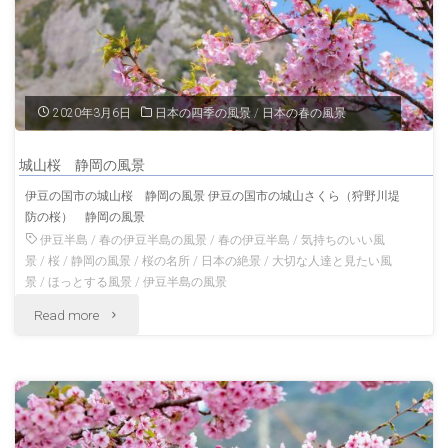
2020年3月6日
日本の四季の風景
/
日本の春の風景
城山桜 静岡の風景
伊豆の国市の城山桜 静岡の風景 伊豆の国市の城山さくら（狩野川堤
防の桜） 静岡の風景
伊豆半島
/
春の伊豆半島の風景
/
春の伊豆半島
/
気持ちのいい風
景
/
桜
/
静岡の風景
/
桜の名所
/
日本の絶景
/
大切な人達と見たい風
景
/
ほっとする風景
/
伊豆半島の風景
"城
Read more
山
桜
静