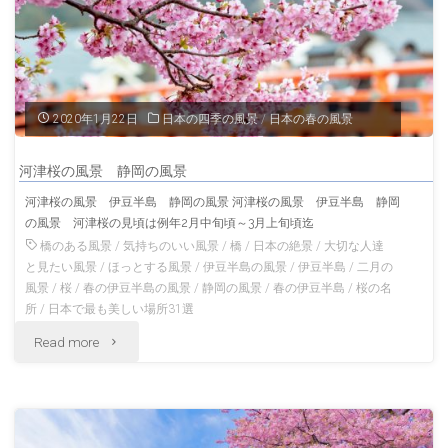
岡
の
風
2020年1月22日
日本の四季の風景
/
日本の春の風景
景"
河津桜の風景 静岡の風景
河津桜の風景 伊豆半島 静岡の風景 河津桜の風景 伊豆半島 静岡
の風景 河津桜の見頃は例年2月中旬頃～3月上旬頃迄
橋のある風景
/
気持ちのいい風景
/
橋
/
日本の絶景
/
大切な人達
と見たい風景
/
ほっとする風景
/
伊豆半島の風景
/
伊豆半島
/
二月の
風景
/
桜
/
春の伊豆半島の風景
/
静岡の風景
/
春の伊豆半島
/
桜の名
所
/
日本で最も美しい場所31選
"河
Read more
津
桜