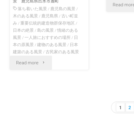
統
景 鹿児島県出水市麓町
Read mor
落ち着いた風景
/
鹿児島の風景
/
的
木のある風景
/
鹿児島県
/
古い町並
み
/
重要伝統的建造物群保存地区
/
な
日本の絶景
/
島の風景
/
情緒のある
風景
/
一人旅におすすめの場所
/
日
古
本の原風景
/
建物のある風景
/
日本
建築のある風景
/
古民家のある風景
い
"出
Read more
町
水
並
市
み
出
投
1
2
広
水
稿
島
の
麓