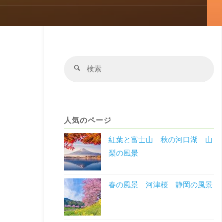
検
検
索
索
対
象
人気のページ
紅葉と富士山 秋の河口湖 山
梨の風景
春の風景 河津桜 静岡の風景