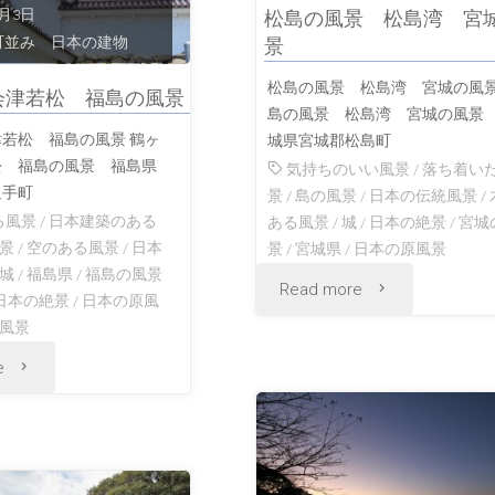
景
5月3日
松島の風景 松島湾 宮
島
町並み 日本の建物
景
瀬
の
松島の風景 松島湾 宮城の風景
会津若松 福島の風景
戸
島の風景 松島湾 宮城の風景
風
若松 福島の風景 鶴ヶ
城県宮城郡松島町
内
松 福島の風景 福島県
気持ちのいい風景
/
落ち着い
景
追手町
景
/
島の風景
/
日本の伝統風景
/
海
鹿
る風景
/
日本建築のある
ある風景
/
城
/
日本の絶景
/
宮城
景
/
空のある風景
/
日本
景
/
宮城県
/
日本の原風景
の
児
城
/
福島県
/
福島の風景
"松
Read more
島
日本の絶景
/
日本の原風
島
風景
島
岡
"鶴
e
の
の
山
ヶ
風
風
の
城
景"
景