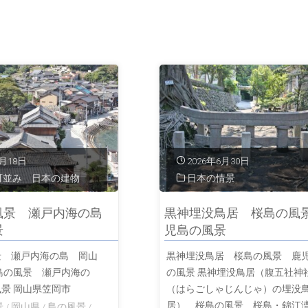
7月18日
2026年6月30日
町並み 日本の建物
日本の情景
風景 瀬戸内海の島
黒神埋没鳥居 桜島の風
景
児島の風景
景 瀬戸内海の島 岡山
黒神埋没鳥居 桜島の風景 鹿
島の風景 瀬戸内海の
の風景 黒神埋没鳥居（腹五社神
景 岡山県笠岡市
（はらごしゃじんじゃ）の埋没
居） 桜島の風景 桜島・錦江
景
/
岡山県
/
島の風景
/