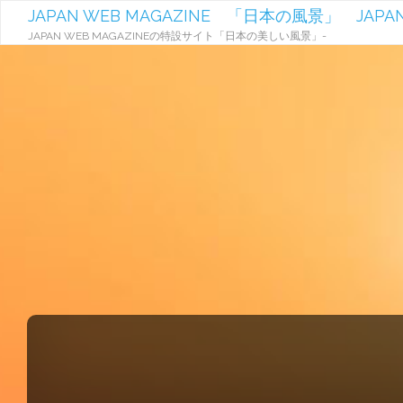
JAPAN WEB MAGAZINE 「日本の風景」 JAPAN
JAPAN WEB MAGAZINEの特設サイト「日本の美しい風景」-