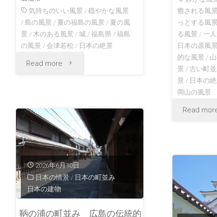
気持ちのいい風景
/
穏やかな風景
癒される風
/
島の風景
/
夏の福島の風景
/
夏の風
っとする風
景
/
木のある風景
/
城
/
福島県
/
福島
る風景
/
一人
の風景
/
会津若松
/
日本の絶景
日本の原風
的な風景
/
山
"鶴
Read more
景
/
古い町並
景
/
日本の絶
ヶ
岡山の風景
城
Read mor
か
ら
2026年6月10日
見
日本の情景
/
日本の町並み
日本の建物
る
鞆の浦の町並み 広島の伝統的
風