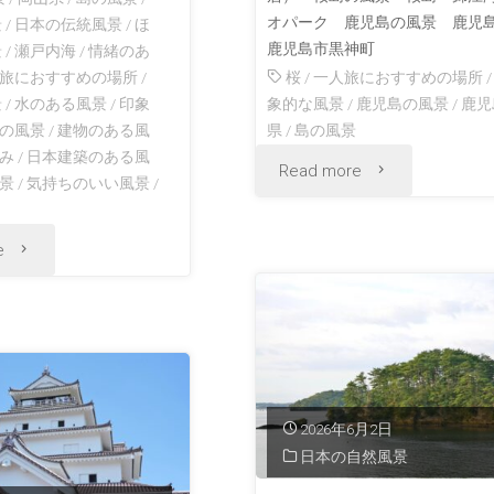
オパーク 鹿児島の風景 鹿児
景
/
日本の伝統風景
/
ほ
鹿児島市黒神町
景
/
瀬戸内海
/
情緒のあ
旅におすすめの場所
/
桜
/
一人旅におすすめの場所
景
/
水のある風景
/
印象
象的な風景
/
鹿児島の風景
/
鹿児
の風景
/
建物のある風
県
/
島の風景
み
/
日本建築のある風
"黒
Read more
景
/
気持ちのいい風景
/
神
"真
e
埋
鍋
没
島
鳥
の
居
2026年6月2日
風
日本の自然風景
桜