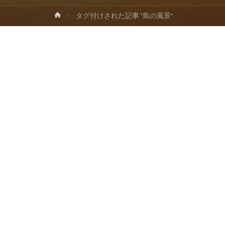
ホ
タグ付けされた記事 "島の風景"
プ
ー
ム