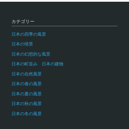
の
の
風
カテゴリー
風
景"
日本の四季の風景
景
日本の情景
静
日本の幻想的な風景
岡
日本の町並み 日本の建物
日本の自然風景
の
日本の春の風景
風
日本の夏の風景
景"
日本の秋の風景
日本の冬の風景