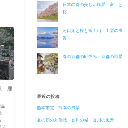
日本の春の美しい風景 富士と
桜
河口湖と桜と富士山 山梨の風
景
春の京都の町並み 京都の風景
景 鹿
最近の投稿
児島
熊本市電 熊本の風景
社
夏の朝の丸亀城 香川の城 香川の風景
鳥
湾ジ