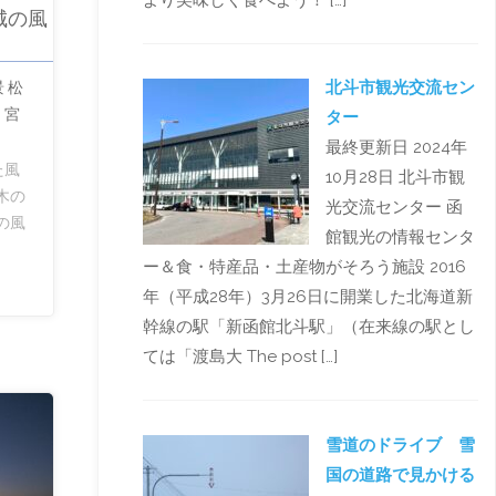
より美味しく食べよう！ […]
城の風
北斗市観光交流セン
 松
 宮
ター
最終更新日 2024年
た風
10月28日 北斗市観
木の
光交流センター 函
の風
館観光の情報センタ
ー＆食・特産品・土産物がそろう施設 2016
年（平成28年）3月26日に開業した北海道新
幹線の駅「新函館北斗駅」（在来線の駅とし
ては「渡島大 The post […]
雪道のドライブ 雪
国の道路で見かける