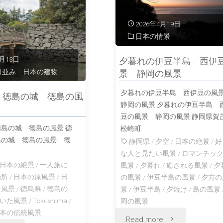
風
会
松
景"
2026年4月19日
津
日本の情景
島
若
4月13日
夕暮れの伊豆半島 西伊
湾
町並み 日本の建物
景 静岡の風景
松
宮
夕暮れの伊豆半島 西伊豆の
 徳島の城 徳島の風
福
静岡の風景 夕暮れの伊豆半島 
城
豆の風景 静岡の風景 静岡県賀
島
島の城 徳島の風景 徳
松崎町
の
島の城 徳島の風景 徳
静岡県
/
夕空
/
日本の絶景
/
好
の
風
な人と見たい風景
/
ロマンチッ
日本の絶景
/
一人旅に
風
風景
/
夕暮れ
/
癒される風景
/
夕
景"
場所
/
日本の原風景
/
日
の風景
/
伊豆半島の風景
/
夕方の
景"
る風景
/
徳島県
/
徳島の
景
/
伊豆半島
/
夕焼け
/
島の風景
いた風景
/
Tokushima
/
岡の風景
本の伝統風景
"夕
Read more