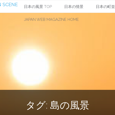
 SCENE
コ
日本の風景 TOP
日本の情景
日本の町
JAPAN WEB MAGAZINE HOME
ン
テ
ン
ツ
へ
ス
キ
タグ:
島の風景
ッ