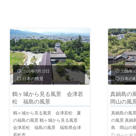
2026年7月25日
2026年
日本の情景
日本の
鶴ヶ城から見る風景 会津若
真鍋島の
松 福島の風景
岡山の風
鶴ヶ城から見る風景 会津若松 夏
真鍋島の風
の福島の風景 鶴ヶ城から見る風景
の風景 真鍋
会津若松 福島の風景 福島県会津
島 岡山の風
若松市
静かな風