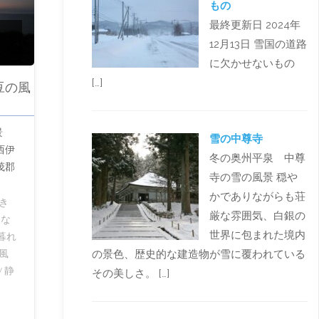
もの
最終更新日 2024年
12月13日 雪国の道路
に欠かせないもの
[…]
豆の風
風景
雪の中尊寺
西伊
冬の奥州平泉 中尊
茂郡
寺の雪の風景 穏や
かでありながらも荘
き
厳な雰囲気、白銀の
クな
世界に包まれた境内
暮れ
風
の景色、歴史的な建造物が雪に覆われている
/
静
その美しさ。 […]