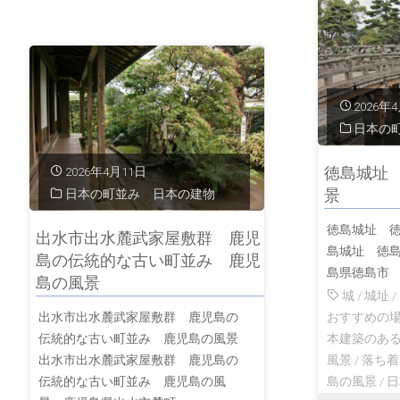
浦
の
2026年
町
日本の
並
徳島城址
2026年4月11日
景
日本の町並み 日本の建物
み
徳島城址 徳
出水市出水麓武家屋敷群 鹿児
広
島城址 徳
島の伝統的な古い町並み 鹿児
島県徳島市
島
島の風景
城
/
城址
/
出水市出水麓武家屋敷群 鹿児島の
おすすめの
の
伝統的な古い町並み 鹿児島の風景
本建築のあ
出水市出水麓武家屋敷群 鹿児島の
風景
/
落ち着
伝
伝統的な古い町並み 鹿児島の風
島の風景
/
日