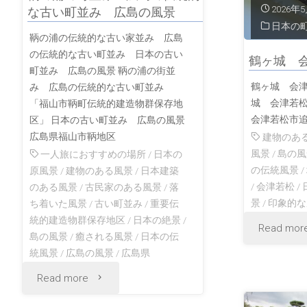
2026年
な古い町並み 広島の風景
日本の
景
鞆の浦の伝統的な古い家並み 広島
の伝統的な古い町並み 日本の古い
会
鶴ヶ城 
町並み 広島の風景 鞆の浦の街並
鶴ヶ城 会津
み 広島の伝統的な古い町並み
津
城 会津若
「福山市鞆町伝統的建造物群保存地
会津若松市
若
区」 日本の古い町並み 広島の風景
広島県福山市鞆地区
建物のあ
松
風景
/
島の風
一人旅におすすめの場所
/
日本の
の伝統風景
/
原風景
/
建物のある風景
/
日本建築
福
/
会津若松
/
のある風景
/
古民家のある風景
/
落
景
/
印象的な
ち着いた風景
/
古い町並み
/
重要伝
島
統的建造物群保存地区
/
日本の絶景
/
Read mor
島の風景
/
癒される風景
/
日本の伝
の
統風景
/
広島の風景
/
広島県
風
"鞆
Read more
景"
の