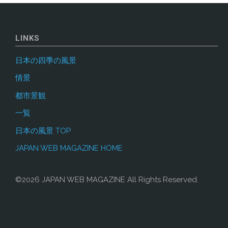
の
ペ
武
ー
風
ジ
家
LINKS
景"
送
日本の四季の風景
屋
り
情景
敷
都市景観
群
一覧
鹿
日本の風景 TOP
JAPAN WEB MAGAZINE HOME
児
島
©2026 JAPAN WEB MAGAZINE All Rights Reserved.
の
伝