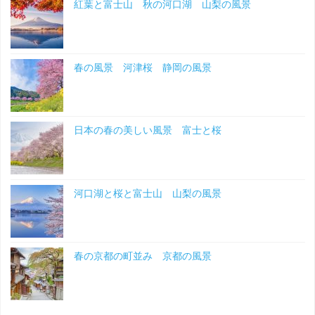
紅葉と富士山 秋の河口湖 山梨の風景
み
春
春の風景 河津桜 静岡の風景
の
岐
日本の春の美しい風景 富士と桜
阜
の
風
河口湖と桜と富士山 山梨の風景
景"
春の京都の町並み 京都の風景