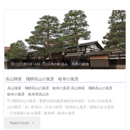
ふ
景"
長
良
川
の
鵜
2025年5月14日
日本の町並み 日本の建物
飼
高山陣屋 飛騨高山の風景 岐阜の風景
観
高山陣屋 飛騨高山の風景 岐阜の風景 高山陣屋 飛騨高山の風景
岐阜の風景 岐阜県高山市
覧
飛騨高山の風景
/
重要伝統的建造物群保存地区
/
日本の伝統風景
/
船
山の風景
/
古い町並み
/
日本の絶景
/
叙情的な風景
/
建物のある風景
/
日本建築のある風景
/
岐阜県
/
岐阜の風景
岐
"高
Read more
阜