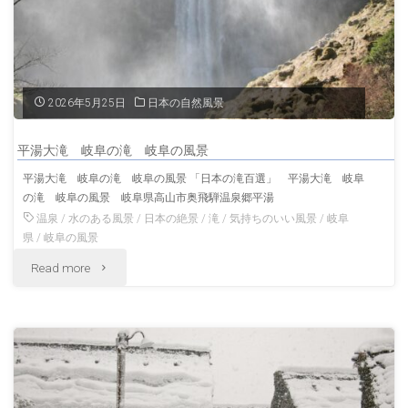
2026年5月25日
日本の自然風景
平湯大滝 岐阜の滝 岐阜の風景
平湯大滝 岐阜の滝 岐阜の風景 「日本の滝百選」 平湯大滝 岐阜
の滝 岐阜の風景 岐阜県高山市奥飛騨温泉郷平湯
温泉
/
水のある風景
/
日本の絶景
/
滝
/
気持ちのいい風景
/
岐阜
県
/
岐阜の風景
"平
Read more
湯
大
滝