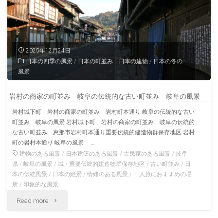
日
の
白
2025年12月24日
日本の四季の風景
/
日本の町並み 日本の建物
/
日本の冬の
川
風景
郷
岩村の商家の町並み 岐阜の伝統的な古い町並み 岐阜の風景
冬
岩村城下町 岩村の商家の町並み 岩村町本通り 岐阜の伝統的な古い
町並み 岐阜の風景 岩村城下町 岩村の商家の町並み 岐阜の伝統的
の
な古い町並み 恵那市岩村町本通り重要伝統的建造物群保存地区 岩村
岐
町の岩村本通り 岐阜の風景 …
建物のある風景
/
日本建築のある風景
/
古民家のある風景
/
岐阜
阜
県
/
岐阜の風景
/
城
/
重要伝統的建造物群保存地区
/
古い町並み
/
日
本の伝統風景
/
日本の絶景
/
情緒のある風景
/
一人旅におすすめの場
の
所
/
印象的な風景
"岩
Read more
風