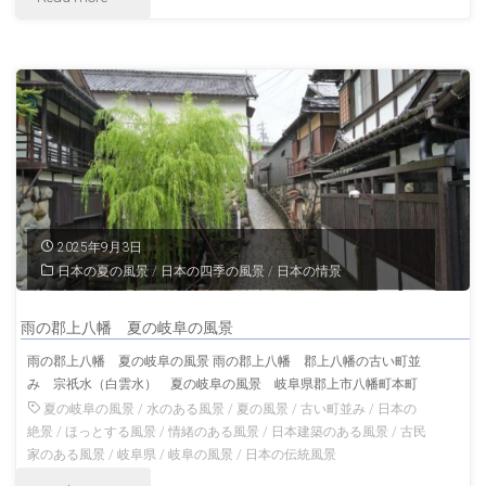
岐
風
川
阜
景"
家
の
住
風
宅
景"
岐
2025年9月3日
阜
日本の夏の風景
/
日本の四季の風景
/
日本の情景
の
雨の郡上八幡 夏の岐阜の風景
伝
雨の郡上八幡 夏の岐阜の風景 雨の郡上八幡 郡上八幡の古い町並
み 宗祇水（白雲水） 夏の岐阜の風景 岐阜県郡上市八幡町本町
統
夏の岐阜の風景
/
水のある風景
/
夏の風景
/
古い町並み
/
日本の
的
絶景
/
ほっとする風景
/
情緒のある風景
/
日本建築のある風景
/
古民
家のある風景
/
岐阜県
/
岐阜の風景
/
日本の伝統風景
な