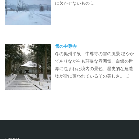
に欠かせないもの […]
雪の中尊寺
冬の奥州平泉 中尊寺の雪の風景 穏やか
でありながらも荘厳な雰囲気、白銀の世
界に包まれた境内の景色、歴史的な建造
物が雪に覆われているその美しさ。 […]