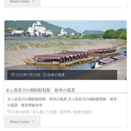
"雨
Read more
家
の
屋・
郡
建
上
物
八
岐
幡
阜
夏
2025年7月20日
日本の情景
の
の
風
ぎふ長良川の鵜飼観覧船 岐阜の風景
岐
ぎふ長良川の鵜飼観覧船 岐阜の風景 ぎふ長良川の鵜飼観覧船 岐阜
景"
の風景 岐阜県岐阜市
阜
日本の絶景
/
落ち着いた風景
/
岐阜県
/
岐阜の風景
の
"ぎ
Read more
風