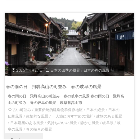
山
の
陣
風
屋
景"
飛
騨
高
2025年4月27日
日本の四季の風景
/
日本の春の風景
山
春の雨の日 飛騨高山の町並み 春の岐阜の風景
の
春の雨の日 飛騨高山の町並み 春の岐阜の風景 春の雨の日 飛騨高
山の町並み 春の岐阜の風景 岐阜県高山市
風
古い町並み
/
重要伝統的建造物群保存地区
/
日本の絶景
/
日本の
景
伝統風景
/
叙情的な風景
/
一人旅におすすめの場所
/
建物のある風景
/
日本建築のある風景
/
気持ちのいい風景
/
静かな風景
/
岐阜県
/
岐
岐
阜の風景
/
春の岐阜の風景
"春