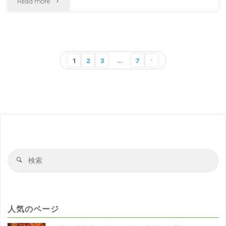
Read more
阜
の
の
雨
風
…
の
投
1
2
3
7
景"
稿
日
の
飛
ペ
ー
騨
ジ
高
送
検
検
山
り
索
索
対
の
象
町
人気のページ
並