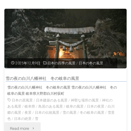
村
景"
の
商
家
の
町
2025年12月9日
日本の四季の風景
/
日本の冬の風景
並
雪の夜の白川八幡神社 冬の岐阜の風景
み
雪の夜の白川八幡神社 冬の岐阜の風景 雪の夜の白川八幡神社 冬の
岐阜の風景 岐阜県大野郡白川村荻町
岐
日本の原風景
/
日本建築のある風景
/
神聖な場所の風景
/
神社の
阜
ある風景
/
岐阜県
/
鳥居のある風景
/
岐阜の風景
/
日本の夜景
/
白川
郷の風景
/
夜景
/
日本の伝統風景
/
雪の風景
/
冬の岐阜の風景
/
雪景
の
色
/
日本の絶景
/
雪
"雪
Read more
伝