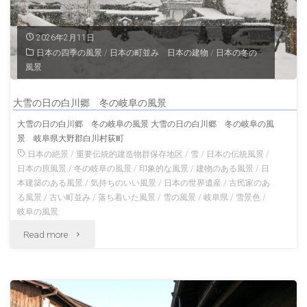
岐
阜
2026年2月11日
日本の四季の風景
/
日本の町並み 日本の建物
/
日本の冬の
の
風景
滝
大雪の日の白川郷 冬の岐阜の風景
岐
大雪の日の白川郷 冬の岐阜の風景 大雪の日の白川郷 冬の岐阜の風
景 岐阜県大野郡白川村荻町
阜
日本の絶景
/
重要伝統的建造物群保存地区
/
雪
/
日本の伝統風景
/
の
日本の原風景
/
冬の岐阜の風景
/
印象的な風景
/
建物のある風景
/
日
本建築のある風景
/
気持ちのいい風景
/
日本の世界遺産
/
古民家のあ
風
る風景
/
古い町並み
/
落ち着いた風景
/
雪の風景
/
岐阜県
/
雪景色
/
岐阜の風景
景"
"大
Read more
雪
の