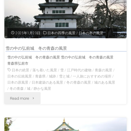
2025年1月23日
日本の四季の風景
/
日本の冬の風景
雪の中の弘前城 冬の青森の風景
雪の中の弘前城 冬の青森の風景 雪の中の弘前城 冬の青森の風景
青森県弘前市
日本の絶景
/
落ち着いた風景
/
雪
/
江戸時代の建物
/
青森の風景
/
日本の伝統風景
/
青森県
/
城跡
/
雪と城
/
一人旅におすすめの場所
/
日本の原風景
/
日本建築のある風景
/
冬の青森の風景
/
城のある風景
/
冬の青森
/
城
/
静かな風景
"雪
Read more
の
中