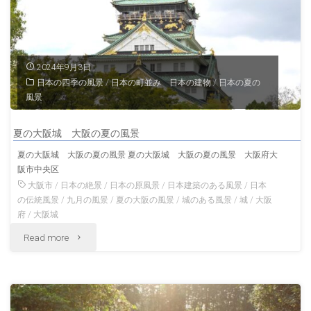
の
弘
前
2024年9月3日
日本の四季の風景
/
日本の町並み 日本の建物
/
日本の夏の
城
風景
冬
夏の大阪城 大阪の夏の風景
の
夏の大阪城 大阪の夏の風景 夏の大阪城 大阪の夏の風景 大阪府大
阪市中央区
青
大阪市
/
日本の絶景
/
日本の原風景
/
日本建築のある風景
/
日本
森
の伝統風景
/
九月の風景
/
夏の大阪の風景
/
城のある風景
/
城
/
大阪
府
/
大阪城
の
"夏
Read more
風
の
景"
大