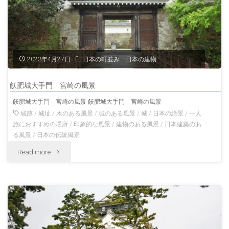
島
の
夏
2023年4月27日
日本の町並み 日本の建物
の
飫肥城大手門 宮崎の風景
風
飫肥城大手門 宮崎の風景 飫肥城大手門 宮崎の風景
景"
城跡
/
城址
/
木のある風景
/
城のある風景
/
城
/
日本の絶景
/
一人
旅におすすめの場所
/
印象的な風景
/
建物のある風景
/
日本建築のあ
る風景
/
日本の伝統風景
"飫
Read more
肥
城
大