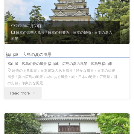
城
の
2023年7月30日
日本の四季の風景
/
日本の町並み 日本の建物
/
日本の夏の
あ
風景
る
福山城 広島の夏の風景
風
福山城 広島の夏の風景 福山城 広島の夏の風景 広島県福山市
景
建物のある風景
/
日本建築のある風景
/
静かな風景
/
日本の伝統
風景
/
夏の広島の風景
/
城のある風景
/
城
/
日本の絶景
/
広島県
/
国
岐
の史跡
/
印象的な風景
"福
Read more
阜
山
の
城
風
広
景"