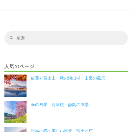
の
ペ
ー
風
ジ
景"
送
検
検
り
索
索
対
象
人気のページ
紅葉と富士山 秋の河口湖 山梨の風景
春の風景 河津桜 静岡の風景
日本の春の美しい風景 富士と桜