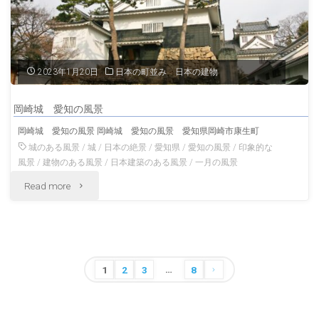
手
門
宮
2023年1月20日
日本の町並み 日本の建物
崎
岡崎城 愛知の風景
の
岡崎城 愛知の風景 岡崎城 愛知の風景 愛知県岡崎市康生町
風
城のある風景
/
城
/
日本の絶景
/
愛知県
/
愛知の風景
/
印象的な
風景
/
建物のある風景
/
日本建築のある風景
/
一月の風景
景"
"岡
Read more
崎
城
…
愛
投
1
2
3
8
稿
知
の