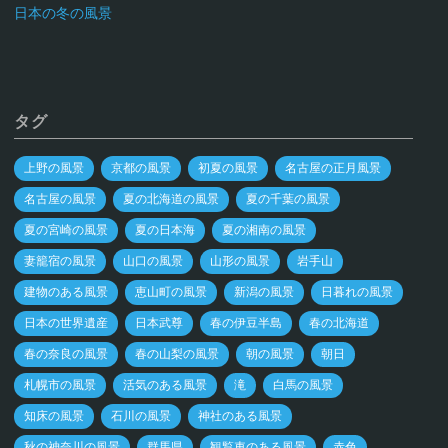
日本の冬の風景
タグ
上野の風景
京都の風景
初夏の風景
名古屋の正月風景
名古屋の風景
夏の北海道の風景
夏の千葉の風景
夏の宮崎の風景
夏の日本海
夏の湘南の風景
妻籠宿の風景
山口の風景
山形の風景
岩手山
建物のある風景
恵山町の風景
新潟の風景
日暮れの風景
日本の世界遺産
日本武尊
春の伊豆半島
春の北海道
春の奈良の風景
春の山梨の風景
朝の風景
朝日
札幌市の風景
活気のある風景
滝
白馬の風景
知床の風景
石川の風景
神社のある風景
秋の神奈川の風景
群馬県
観覧車のある風景
赤色