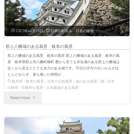
上
越
城
2023年10月16日
日本の町並み 日本の建物
新
郡上八幡城のある風景 岐阜の風景
潟
郡上八幡城のある風景 岐阜の風景 郡上八幡城のある風景 岐阜の風
景 岐阜県郡上市八幡町柳町 麓から見ても存在感のある郡上八幡城は
の
近くから見るととても迫力のある城です。平日の夕方のせいか人がほ
冬
とんどおらず、落ち着いた時間が …
岐阜県
/
岐阜の風景
/
日本の伝統風景
/
城のある風景
/
城
/
日本
の
の絶景
/
印象的な風景
/
日本建築のある風景
"郡
Read more
風
上
景"
八
幡