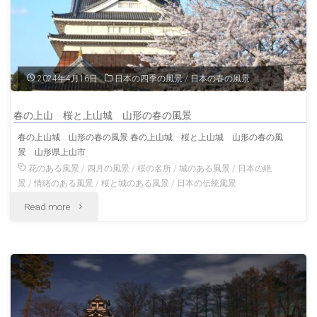
群
馬
県
2024年4月16日
日本の四季の風景
/
日本の春の風景
の
春の上山 桜と上山城 山形の春の風景
風
春の上山城 山形の春の風景 春の上山城 桜と上山城 山形の春の風
景 山形県上山市
景"
花のある風景
/
四月の風景
/
桜の名所
/
城のある風景
/
日本の絶
景
/
情緒のある風景
/
桜と城のある風景
/
日本の伝統風景
"春
Read more
の
上
山