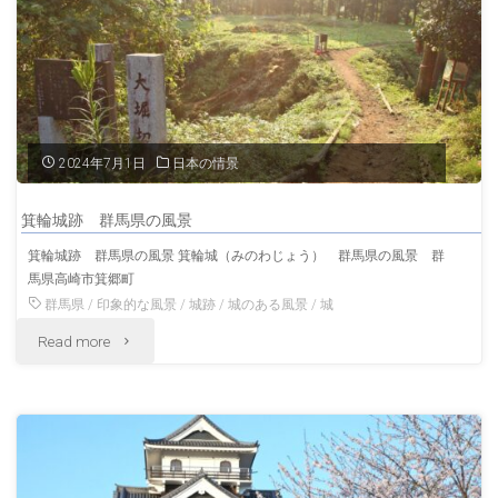
阪
城
大
阪
2024年7月1日
日本の情景
の
箕輪城跡 群馬県の風景
夏
箕輪城跡 群馬県の風景 箕輪城（みのわじょう） 群馬県の風景 群
馬県高崎市箕郷町
の
群馬県
/
印象的な風景
/
城跡
/
城のある風景
/
城
風
"箕
Read more
景"
輪
城
跡