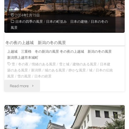
桜
と
2024年2月15日
日本の四季の風景
/
日本の町並み 日本の建物
/
日本の冬の
上
風景
山
冬の夜の上越城 新潟の冬の風景
城
上越城 三重櫓 冬の新潟の風景 冬の夜の上越城 新潟の冬の風景
新潟県上越市本城町
山
雪
/
冬の夜
/
情緒のある風景
/
雪と城
/
建物のある風景
/
日本建
形
築のある風景
/
新潟県
/
城のある風景
/
静かな風景
/
城
/
日本の伝統
風景
/
雪の風景
/
日本の絶景
の
"冬
Read more
春
の
の
夜
風
の
景"