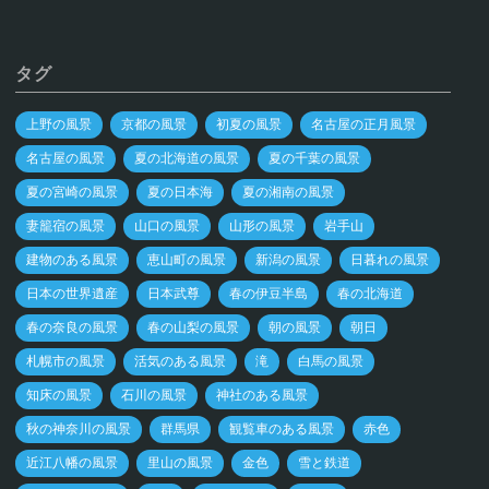
タグ
上野の風景
京都の風景
初夏の風景
名古屋の正月風景
名古屋の風景
夏の北海道の風景
夏の千葉の風景
夏の宮崎の風景
夏の日本海
夏の湘南の風景
妻籠宿の風景
山口の風景
山形の風景
岩手山
建物のある風景
恵山町の風景
新潟の風景
日暮れの風景
日本の世界遺産
日本武尊
春の伊豆半島
春の北海道
春の奈良の風景
春の山梨の風景
朝の風景
朝日
札幌市の風景
活気のある風景
滝
白馬の風景
知床の風景
石川の風景
神社のある風景
秋の神奈川の風景
群馬県
観覧車のある風景
赤色
近江八幡の風景
里山の風景
金色
雪と鉄道