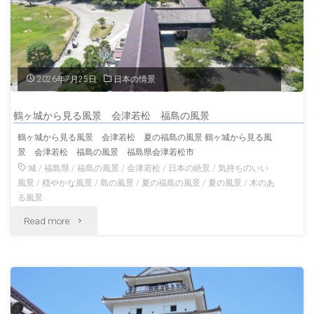
2026年7月25日
日本の情景
鶴ヶ城から見る風景 会津若松 福島の風景
鶴ヶ城から見る風景 会津若松 夏の福島の風景 鶴ヶ城から見る風
景 会津若松 福島の風景 福島県会津若松市
城
/
福島県
/
福島の風景
/
会津若松
/
日本の絶景
/
気持ちのいい
風景
/
穏やかな風景
/
島の風景
/
夏の福島の風景
/
夏の風景
/
木のあ
る風景
"鶴
Read more
ヶ
城
か