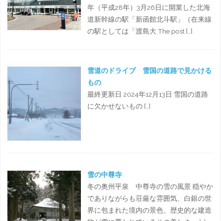
年（平成28年）3月26日に開業した北海
道新幹線の駅「新函館北斗駅」（在来線
の駅としては「渡島大 The post […]
雪道のドライブ 雪国の道路で見かける
もの
最終更新日 2024年12月13日 雪国の道路
に欠かせないもの […]
雪の中尊寺
冬の奥州平泉 中尊寺の雪の風景 穏やか
でありながらも荘厳な雰囲気、白銀の世
界に包まれた境内の景色、歴史的な建造