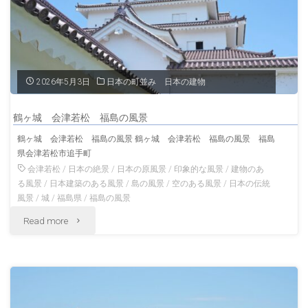
ら
見
る
2026年5月3日
日本の町並み 日本の建物
風
鶴ヶ城 会津若松 福島の風景
景
鶴ヶ城 会津若松 福島の風景 鶴ヶ城 会津若松 福島の風景 福島
県会津若松市追手町
会
会津若松
/
日本の絶景
/
日本の原風景
/
印象的な風景
/
建物のあ
津
る風景
/
日本建築のある風景
/
島の風景
/
空のある風景
/
日本の伝統
風景
/
城
/
福島県
/
福島の風景
若
"鶴
Read more
松
ヶ
福
城
島
会