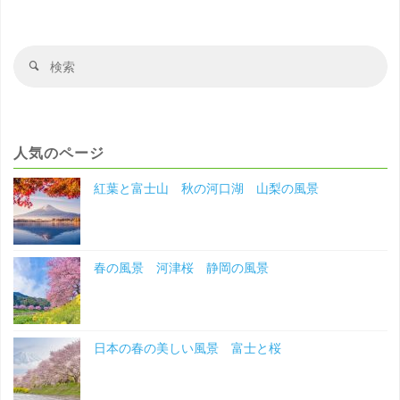
城
と
検
検
索
索
福
対
象
島
人気のページ
の
紅葉と富士山 秋の河口湖 山梨の風景
桜
福
春の風景 河津桜 静岡の風景
島
の
風
日本の春の美しい風景 富士と桜
景"