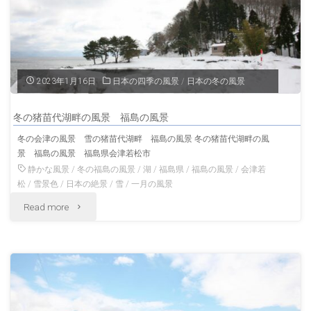
の
ヶ
風
城
景"
会
2023年1月16日
日本の四季の風景
/
日本の冬の風景
津
冬の猪苗代湖畔の風景 福島の風景
若
冬の会津の風景 雪の猪苗代湖畔 福島の風景 冬の猪苗代湖畔の風
景 福島の風景 福島県会津若松市
松
静かな風景
/
冬の福島の風景
/
湖
/
福島県
/
福島の風景
/
会津若
福
松
/
雪景色
/
日本の絶景
/
雪
/
一月の風景
"冬
Read more
島
の
の
猪
風
苗
景"