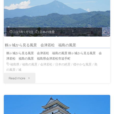
の
津
風
若
景"
松
2025年9月9日
日本の情景
福
鶴ヶ城から見る風景 会津若松 福島の風景
島
鶴ヶ城から見る風景 会津若松 福島の風景 鶴ヶ城から見る風景 会
津若松 福島の風景 福島県会津若松市追手町
の
福島県
/
福島の風景
/
会津若松
/
日本の絶景
/
穏やかな風景
/
島
風
の風景
/
城
"鶴
Read more
景"
ヶ
城
か