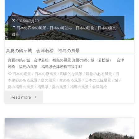
ら
見
2025年7月29日
日本の四季の風景
/
日本の町並み 日本の建物
/
日本の夏の
る
風景
風
真夏の鶴ヶ城 会津若松 福島の風景
景
真夏の鶴ヶ城 会津若松 福島の風景 真夏の鶴ヶ城（若松城） 会津
若松 福島の風景 福島県会津若松市追手町
会
日本の絶景
/
日本の原風景
/
印象的な風景
/
建物のある風景
/
日
津
本建築のある風景
/
島の風景
/
空のある風景
/
日本の伝統風景
/
城
/
夏の福島の風景
/
福島県
/
夏の風景
/
福島の風景
/
会津若松
若
"真
Read more
松
夏
福
の
島
鶴