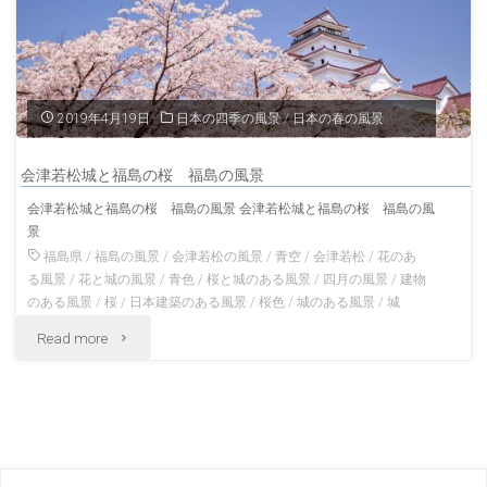
山
会
津
2019年4月19日
日本の四季の風景
/
日本の春の風景
若
会津若松城と福島の桜 福島の風景
松
会津若松城と福島の桜 福島の風景 会津若松城と福島の桜 福島の風
景
福
福島県
/
福島の風景
/
会津若松の風景
/
青空
/
会津若松
/
花のあ
島
る風景
/
花と城の風景
/
青色
/
桜と城のある風景
/
四月の風景
/
建物
のある風景
/
桜
/
日本建築のある風景
/
桜色
/
城のある風景
/
城
の
"会
Read more
風
津
景"
若
松