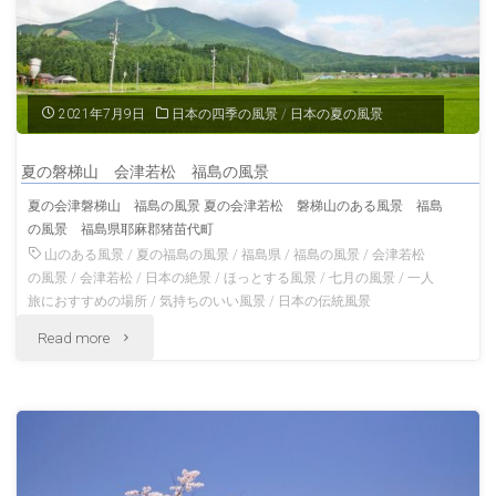
代
湖
畔
2021年7月9日
日本の四季の風景
/
日本の夏の風景
の
夏の磐梯山 会津若松 福島の風景
風
夏の会津磐梯山 福島の風景 夏の会津若松 磐梯山のある風景 福島
の風景 福島県耶麻郡猪苗代町
景
山のある風景
/
夏の福島の風景
/
福島県
/
福島の風景
/
会津若松
福
の風景
/
会津若松
/
日本の絶景
/
ほっとする風景
/
七月の風景
/
一人
旅におすすめの場所
/
気持ちのいい風景
/
日本の伝統風景
島
"夏
Read more
の
の
風
磐
景"
梯